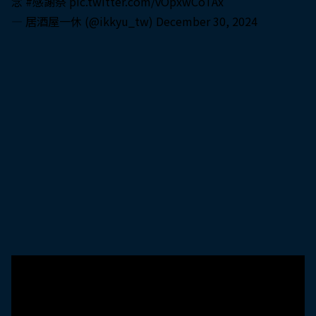
念
#感謝祭
pic.twitter.com/vOpxwCoTAx
— 居酒屋一休 (@ikkyu_tw)
December 30, 2024