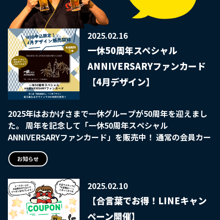
2025.02.16
一休50周年スペシャル
ANNIVERSARYファンカード
【4月デザイン】
2025年はおかげさまで一休グループが50周年を迎えまし
た。 周年を記念して「一休50周年スペシャル
ANNIVERSARYファンカード」を販売中！ 通常の会員カー
ドより、デザインもサービスも有効期限も、パワーアップ
してファンカードとして発行いたします。 輪島漆器工芸
お知らせ
「輪島屋善仁」コラボデザイン、毎月異なるテーマの絵柄
をご用意いたします。 さらに！お客様からのご要望にお
2025.02.10
応えして、3月カード分より、過去のデザインからも選べ
【合言葉でお得！LINEキャン
るようなりました！！ ぜひお好きなデザインカードを選
ペーン開催】
んでご購入ください
※過去のデザインを含め数量に限