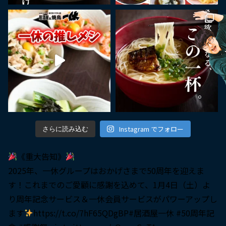
Instagram でフォロー
さらに読み込む
《重大告知》
2025年、一休グループはおかげさまで50周年を迎えま
す！これまでのご愛顧に感謝を込めて、1月4日（土）よ
り周年記念サービス＆一休会員サービスがパワーアップし
ます
https://t.co/7hF65QDgBP
#居酒屋一休
#50周年記