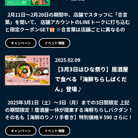
りがございます。 また全てのデザインが無くなり次第終
2月11日～2月20日の期間中、店舗でスタッフに「合言
了となりますのでお早めにご注文ください。 お客様の氏
葉」を聞いて、 店舗アカウントのLINEトークに打ち込む
名と有効期限を印字してお送りいたします！ ◆お申込締
と限定クーポンGET
※合言葉は店舗ごとに異なるの
切は毎月15日となり、同月末に発送予定 こちらのファン
で、いろんなお店に足を運んで楽しもう！ ぜひこの機会
カードをもっと詳しく知りたい方、購入されたい方は下記
にぜひ一休へお越しください
キャンペーン
イベント情報
よりご確認ください
https://www.advance19.com/products/list?
category_id=30
2025.02.09
【3月3日はひな祭り】居酒屋
で食べる「海鮮ちらしばくだ
ん」登場♪
2025年3月1日（土）～3日（月）までの3日間限定 上記
の期間限定！居酒屋一休が提案する海鮮ちらしバクダン！
その名も【海鮮のりノリ手巻き】特別価格￥590 さらに！
「海苔巻きといえば手巻き寿司でしょ」という方にピッタ
リ！ 酢飯付きは＋￥100と、とってもオトクです♪ ぜひ
キャンペーン
イベント情報