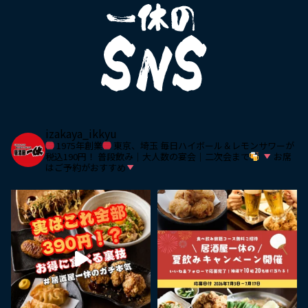
izakaya_ikkyu
1975年創業
東京、埼玉
毎日ハイボール＆レモンサワーが
税込190円！
普段飲み｜大人数の宴会｜二次会まで
お席
はご予約がおすすめ