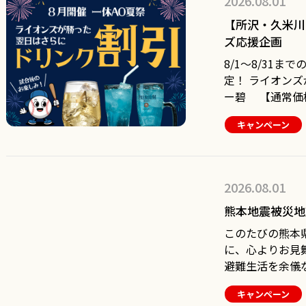
2026.08.01
時間の中でお客
【所沢・久米川
今はInstagra
ズ応援企画
り、価格や料理
8/1～8/31
時代です。 だ
定！ ライオンズ
のを残しながら
ー碧 【通常価格5
指すのは、もっ
安く！390円
・一休多摩湖梨ブルーサワー 【通常価格290
気軽に楽しめる一休です。 いつ
キャンペーン
円】→勝利翌日1
私たちが目指し
常価格290円】
ありません。 「全員が会員で安いから一休へ」から 「だれ
提供いたします。 ライオンズを一緒に応援して お得
でも安くて、あれ
会を楽しみまし
を見て行きたくなる
2026.08.01
店・高田馬場店
間を誘って、また来たくなる。
熊本地震被災地
の開催は、アプ
っていきます。 50年間積み上げてきた一休らしい気軽さや
楽しさはそのままに。 料理も、ドリンク
このたびの熊本
しく。 これまでの一休をご利用いただいた皆様にも 「新し
に、心よりお見
い一休もいいね
避難生活を余儀
ようこそ、新しい一休へ。 ※9月よ
過ごされている
終了いたします
キャンペーン
復を心よりお祈