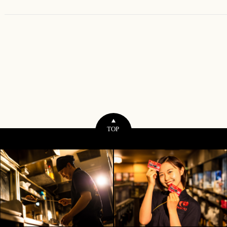
てカード記載の
皆さまや、ご家
場一休/一休酒場
っても、大変心
なります。
うか皆さまがご
日も早い復旧・
一休では、微力
います。 8月1
だわり酒場のレモ
ームハイボール（
熊本県公式義援