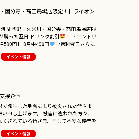
様のお店の選び方も大きく変わりました。
・国分寺・高田馬場店限定！】ライオン
mやTikTok、Googleなどを通じてお店を知
を見て、「ここに行ってみたい」と選ばれる
までの期間 所沢・久米川・国分寺・高田馬場店限
からこそ一休も、これまで大切にしてきたも
が勝った翌日 ドリンク割引
！ ・サントリ
、新しい時代に合ったお店へ進みます。 目
90円】 8月中490円
→勝利翌日さらに
とシンプルで、もっと分かりやすく、もっと
来ても分かりやすく安い。
イベント情報
90円
・一休梨ブルースカッシュ 【通
ているのは、ただ「安いだけ」の居酒屋では
→勝利翌日190円
をイベント限定価格でご
に飲み
を食べたい、行きたくなる一休へ」 価格
ょう
※所沢店・久米川店・国分寺
。料理を見て食べたくなる。 友達や仲
限定イベントとなります。 勝利翌日割引
 そんな一休をこれからつく
支援企画
リでお知らせ予定です。
も、楽しみ方も新
県で発生した地震により被災された皆さま
舞い申し上げます。 被害に遭われた方々、
」と思っていただけるお店を目指します。
なくされている皆さま、そして不安な時間を
りカード会員システムは
すべての方々の安全と、一日も早い日常の回
。一休カード(席料無料サービス記載)につい
イベント情報
りしております。 また、熊本を故郷とする