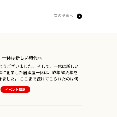
次の記事へ
日 一休は新しい時代へ
いました。 そして、一休は新しい
きました。 ここまで続けてこられたのは何
くださったお客様や長い間一休を愛してくだ
イベント情報
かげです。 本当にありがとうございまし
「一休カードを持っていればお得に楽しめ
みは、とても新しいものでした。 その仕組
休へ通ってくださったお客様も多く一休が5
大きな力のひとつです。 しかし50年という