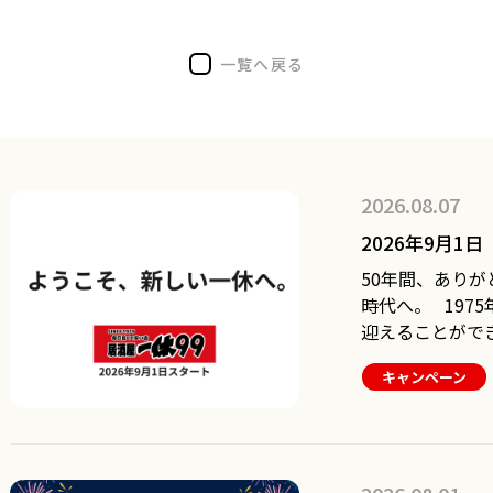
一覧へ戻る
2026.08.07
2026年9月1
50年間、ありがとうござ
時代へ。 1975年に創業した居酒屋一休は、昨年50周年を
迎えることがで
度も足を運んで
キャンペーン
さった皆様のお
た。 創業当時
る」という仕組
みを楽しみに一
0年間続いてきた