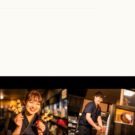
有効期限まで使用可能です。 ※もんじゃ酒
族・ご友人が熊本にいらっしゃる皆さまにと
 池袋店/タチキタ 一休酒場は内容が一部異
配な日々が続いていることと思います。 ど
無事でありますように。そして、被災地の一
復興を心よりお祈り申し上げます。 居酒屋
ながら熊本県の力になるべく、支援企画を行
日～29日までの期間内にご注文頂いた、 ・こ
ンサワー（ステッカー付）290円 ・ジムビ
ステッカー付）290円 1杯につき30円を、
金窓口に寄付致します。