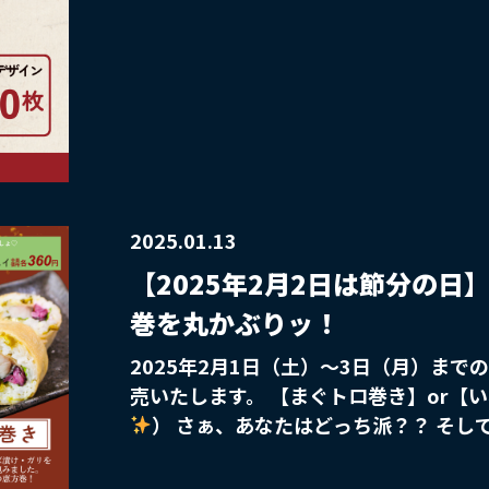
異なるテーマの絵柄をご用意いたします
えして、3月カード分より、過去のデザ
ぜひお好きなデザインカードを選んでご
め数量に限りがございます。 また全て
すのでお早めにご注文ください。 お客様の氏名と有効期限を印字してお送りい
たします！ ◆お申込締切は毎月15日となり、同月
カードをもっと詳しく知りたい方、購入
https://www.advance19.com/product
2025.01.13
【2025年2月2日は節分の
巻を丸かぶりッ！
2025年2月1日（土）～3日（月）まで
売いたします。 【まぐトロ巻き】or【
） さぁ、あなたはどっち派？？ そして！寿司といえばお茶でしょ～ 恵方巻
に合せるなら、やっぱり「お茶割り」
うじ茶ハイ」はいかがでしょうか
20