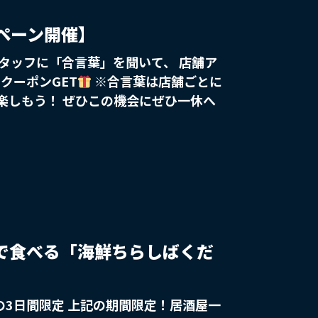
s/list?category_id=30
ンペーン開催】
クーポンGET
※合言葉は店舗ごとに
楽しもう！ ぜひこの機会にぜひ一休へ
で食べる「海鮮ちらしばくだ
の3日間限定 上記の期間限定！居酒屋一