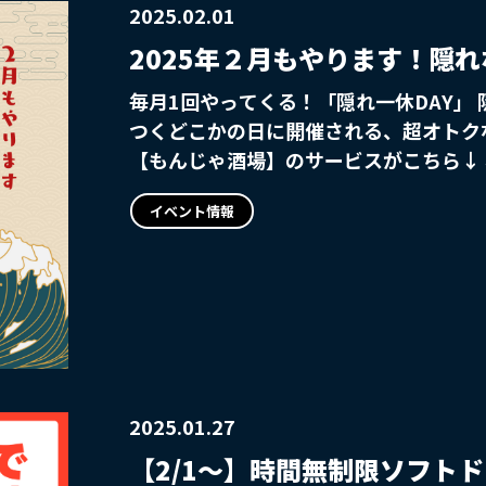
2025.02.01
2025年２月もやります！隠れ
毎月1回やってくる！「隠れ一休DAY」 
つくどこかの日に開催される、超オトクな日！！ 【居酒屋一休
【もんじゃ酒場】のサービスがこちら↓↓↓ その1：生ビールがオー
190円！！ その2：対象ドリンク19種
イベント情報
一休人気のおつまみが会員価格からさら
提供！ --------------------------------------------------------------------------- そんな
超得な日！ 今月も９のつく日は２回やり
せんッ！！ 予約するも良し！リマインド
ずにチェックしておこう(^-^) ※上記は全て一休会員価格です ※新宿歌舞伎町
店を除く店舗が対象です
2025.01.27
【2/1～】時間無制限ソフト