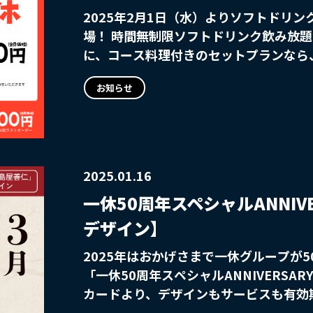
2025年2月1日（水）よりソフトドリ
場！ 時間無制限ソフトドリンク飲み放題が
に、コース料理付きのセットプランなら
の2,000円！ 17時までのスタートで、さらにお得な
お知らせ
方や、気軽に集まって話をしたい方にぴ
2025.01.16
一休50周年スペシャルANNIV
デザイン】
2025年はおかげさまで一休グループが
「一休50周年スペシャルANNIVERSA
カードより、デザインもサービスも有効
ドとして発行いたします。 輪島漆器工芸「輪島屋善仁」コラボデザイン、毎月