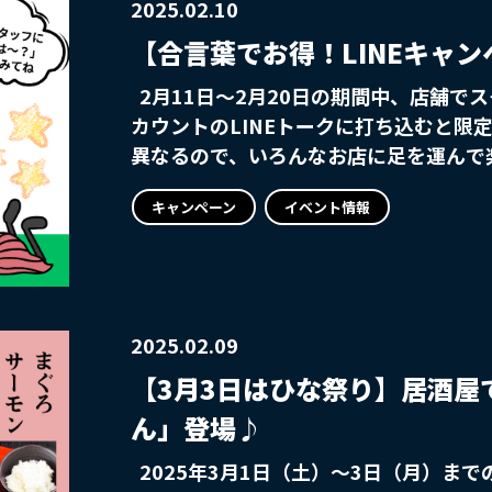
https://www.advance19.com/product
2025.02.10
【合言葉でお得！LINEキャ
2月11日～2月20日の期間中、店舗でスタッフに「合言葉」を聞いて、 店舗ア
カウントのLINEトークに打ち込むと限定
異なるので、いろんなお店に足を運んで
お越しください
キャンペーン
イベント情報
2025.02.09
【3月3日はひな祭り】居酒屋
ん」登場♪
2025年3月1日（土）～3日（月）まで