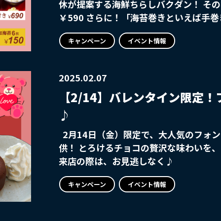
休が提案する海鮮ちらしバクダン！ その名も【海鮮のりノリ手巻き】特別価格
￥590 さらに！「海苔巻きといえば手
酢飯付きは＋￥100と、とってもオトクです♪ ぜひ期間中にご来店
キャンペーン
イベント情報
の「ちらし」をお楽しみください
2025.02.07
【2/14】バレンタイン限定
♪
2月14日（金）限定で、大人気のフォン
供！ とろけるチョコの贅沢な味わいを、
来店の際は、お見逃しなく♪
キャンペーン
イベント情報