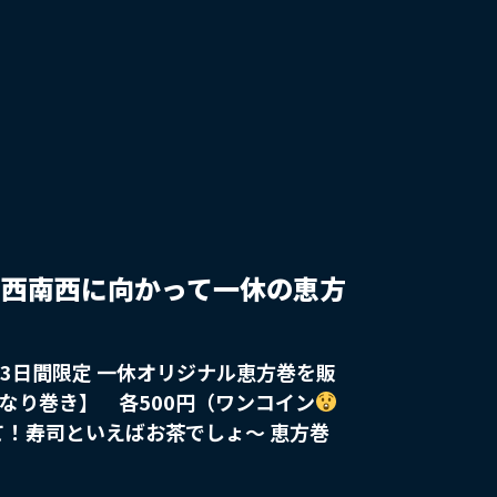
。 さらに！お客様からのご要望にお応
インからも選べるようなりました！！
購入ください
※過去のデザインを含
のデザインが無くなり次第終了となりま
末に発送予定 こちらのファン
されたい方は下記よりご確認ください
s/list?category_id=30
日】西南西に向かって一休の恵方
の3日間限定 一休オリジナル恵方巻を販
いなり巻き】 各500円（ワンコイン
ご一緒に「狭山茶ハイ」や「加賀棒ほ
25年の節分は2月2日！その理由は？ 節