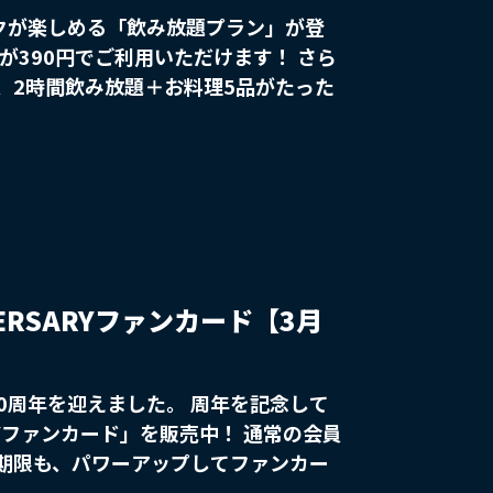
ンクが楽しめる「飲み放題プラン」が登
390円でご利用いただけます！ さら
、2時間飲み放題＋お料理5品がたった
1,900円♪ お酒を飲まない
ったりのプランです。 ジュースを片手
に、仲間と楽しい時間をお過ごしください！ ※表示価格は一休会員価格です
ERSARYファンカード【3月
50周年を迎えました。 周年を記念して
RYファンカード」を販売中！ 通常の会員
期限も、パワーアップしてファンカー