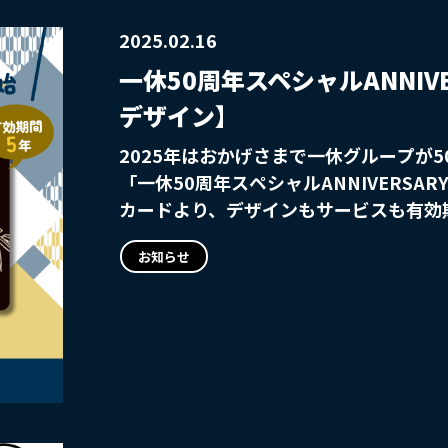
2025.02.16
一休50周年スペシャルANNIV
デザイン】
2025年はおかげさまで一休グループが
「一休50周年スペシャルANNIVERSA
カードより、デザインもサービスも有効
ドとして発行いたします。 輪島漆器工芸「輪島屋善仁」コラボデザイン、毎月
お知らせ
異なるテーマの絵柄をご用意いたします
えして、3月カード分より、過去のデザ
ぜひお好きなデザインカードを選んでご
め数量に限りがございます。 また全て
すのでお早めにご注文ください。 お客様の氏名と有効期限を印字してお送りい
たします！ ◆お申込締切は毎月15日となり、同月
カードをもっと詳しく知りたい方、購入