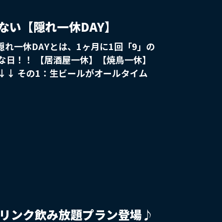
ない【隠れ一休DAY】
隠れ一休DAYとは、1ヶ月に1回「9」の
】【焼鳥一休】
ルタイム
が通常の2倍！メガサービス！！ その3：
に安い390円（サンキュー価格）でご
ます♪ 、、、つまり今月も隠れていま
するも良し！ ぜひこのお得な日を忘れ
ドリンク飲み放題プラン登場♪