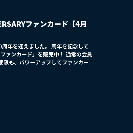
ERSARYファンカード【4月
50周年を迎えました。 周年を記念して
RYファンカード」を販売中！ 通常の会員
期限も、パワーアップしてファンカー
。 さらに！お客様からのご要望にお応
インからも選べるようなりました！！
購入ください
※過去のデザインを含
のデザインが無くなり次第終了となりま
末に発送予定 こちらのファン
されたい方は下記よりご確認ください